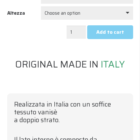
Altezza
UNDERWEAR
Add to cart
ALL
SEASON
MANICA
ORIGINAL MADE IN
ITALY
CORTA
UOMO
-
NERO
quantity
Realizzata in Italia con un soffice
tessuto vanisè
a doppio strato
.
Il lato interno è composto da