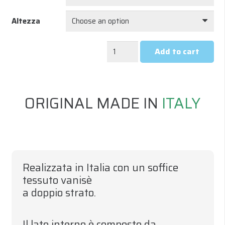
Altezza
UNDERWEAR
Add to cart
ALL
SEASON
MANICA
ORIGINAL MADE IN
ITALY
LUNGA
UOMO
-
ARANCIONE
quantity
Realizzata in Italia con un soffice
tessuto vanisè
a doppio strato
.
Il lato interno è composto da