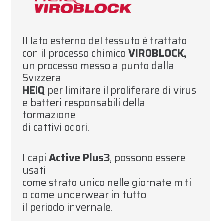
Il lato esterno del tessuto è trattato
con il processo chimico
VIROBLOCK
,
un processo messo a punto dalla
Svizzera
HEI
Q
per limitare il proliferare di virus
e batteri responsabili della
formazione
di cattivi odori
.
I capi
Active Plus3
,
possono essere
usati
come strato unico nelle giornate miti
o come underwear in tutto
il
pe
r
iodo invernale
.