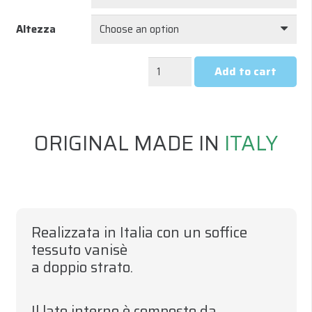
Altezza
UNDERWEAR
Add to cart
ALL
SEASON
MANICA
ORIGINAL MADE IN
ITALY
LUNGA
UOMO
-
NERO
quantity
Realizzata in Italia con un soffice
tessuto vanisè
a doppio strato
.
Il lato interno è composto da