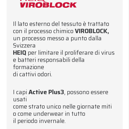
Il lato esterno del tessuto è trattato
con il processo chimico
VIROBLOCK
,
un processo messo a punto dalla
Svizzera
HEI
Q
per limitare il proliferare di virus
e batteri responsabili della
formazione
di cattivi odori
.
I capi
Active Plus3
,
possono essere
usati
come strato unico nelle giornate miti
o come underwear in tutto
il
pe
r
iodo invernale
.